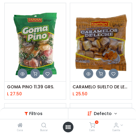
GOMA PINO 11.39 GRS.
CARAMELO SUELTO DE LECHE DIANA
L
27.50
L
25.50
Filtros
Defecto
0
Casa
Buscar
Carro
Cuenta