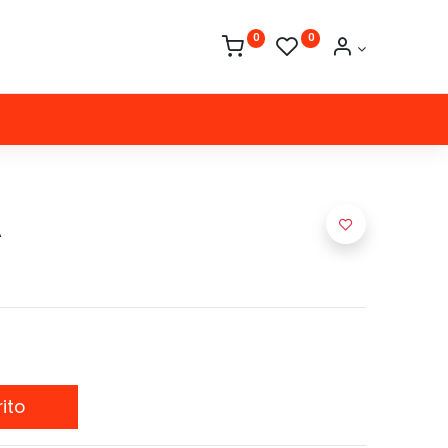
0
0
A
ito