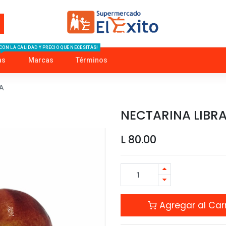
CON LA CALIDAD Y PRECIO QUE NECESITAS!
as
Marcas
Términos
A
NECTARINA LIBR
L
80.00
Agregar al Carr