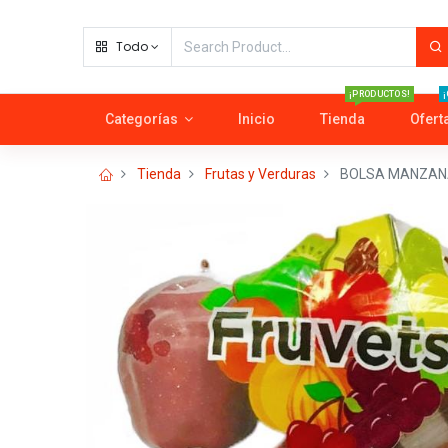
Todo
¡PRODUCTOS!
¡
Categorías
Inicio
Tienda
Ofert
Tienda
Frutas y Verduras
BOLSA MANZANA