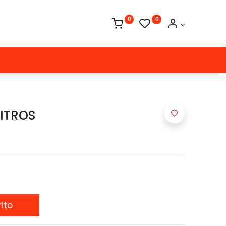
0
0
LITROS
ito