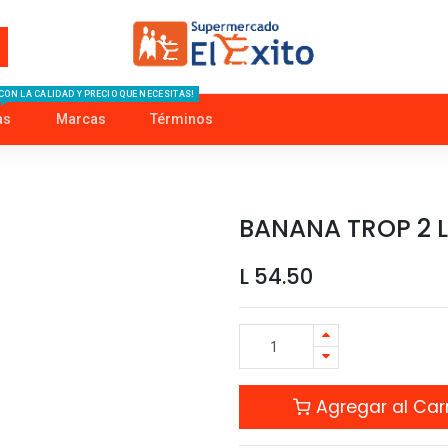
CON LA CALIDAD Y PRECIO QUE NECESITAS!
as
Marcas
Términos
BANANA TROP 2 
L
54.50
Agregar al Carr