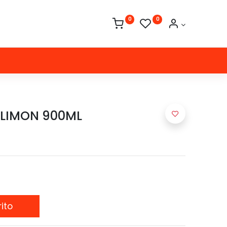
0
0
 LIMON 900ML
ito