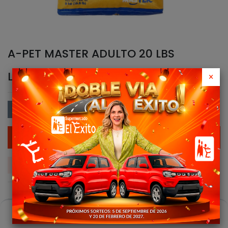
A-PET MASTER ADULTO 20 LBS
L
366.00
×
Agregar al Carrito
Agregar a la lista de Deseos
0
Compartir este Producto:
Casa
Buscar
Carro
Cuenta