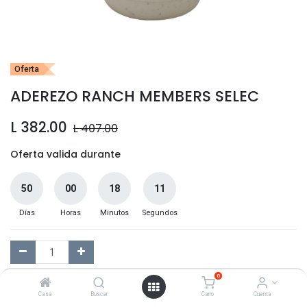
Oferta
ADEREZO RANCH MEMBERS SELEC
L
382.00
L
407.00
Oferta valida durante
50
00
18
11
Días
Horas
Minutos
Segundos
0
Agregar al Carrito
Casa
Buscar
Carro
Cuenta