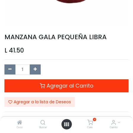
MANZANA GALA PEQUEÑA LIBRA
L
41.50
Agregar al Carrito
Agregar a la lista de Deseos
0
Casa
Buscar
Carro
Cuenta
Compartir este Producto: