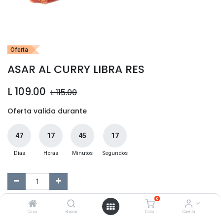
Oferta
ASAR AL CURRY LIBRA RES
L
109.00
L
115.00
Oferta valida durante
47
17
45
17
Días
Horas
Minutos
Segundos
0
Agregar al Carrito
Casa
Buscar
Carro
Cuenta