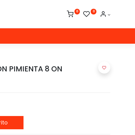
0
0
N PIMIENTA 8 ON
ito