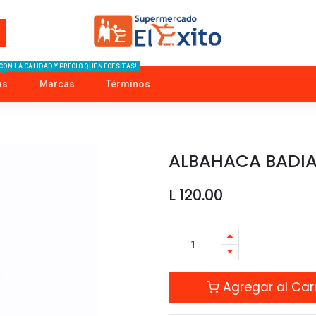
CON LA CALIDAD Y PRECIO QUE NECESITAS!
as
Marcas
Términos
ALBAHACA BADIA 
L
120.00
Agregar al Carr