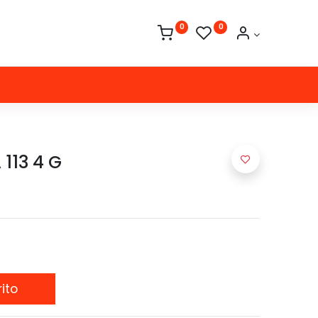
0
0
113 4 G
ito