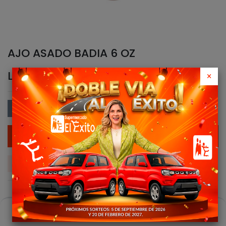
AJO ASADO BADIA 6 OZ
L
110.00
×
Agregar al Carrito
Agregar a la lista de Deseos
0
Compartir este Producto:
Casa
Buscar
Carro
Cuenta