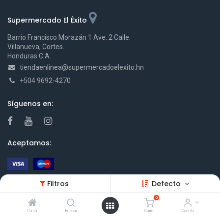
Supermercado El Éxito
Barrio Francisco Morazán 1 Ave. 2 Calle.
Villanueva, Cortes.
Honduras C.A.
tiendaenlinea@supermercadoelexito.hn
+504 9692-4270
Síguenos en:
Aceptamos:
Filtros
Defecto
Horarios para pedidos
0
De Lunes a Domingo
Casa
Buscar
Carro
Cuenta