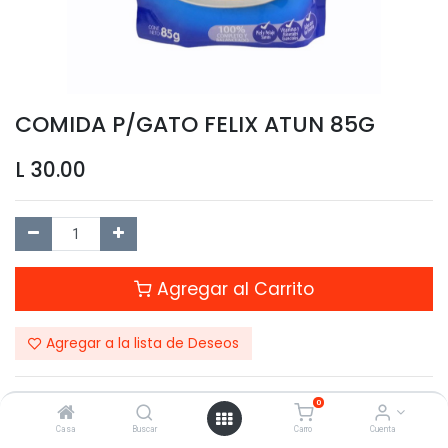
COMIDA P/GATO FELIX ATUN 85G
L
30.00
Agregar al Carrito
Agregar a la lista de Deseos
0
Casa
Buscar
Carro
Cuenta
Compartir este Producto: