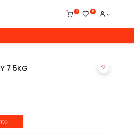
0
0
Y 7 5KG
ito