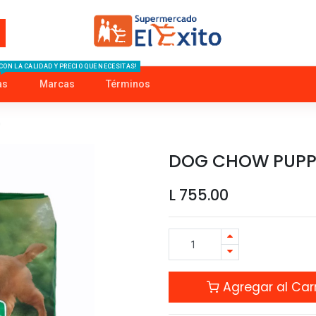
CON LA CALIDAD Y PRECIO QUE NECESITAS!
as
Marcas
Términos
G
DOG CHOW PUPP
L
755.00
Agregar al Carr