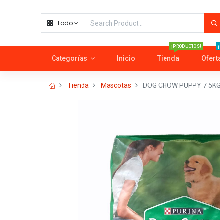
Todo
¡PRODUCTOS!
¡
Categorías
Inicio
Tienda
Ofert
Tienda
Mascotas
DOG CHOW PUPPY 7 5K