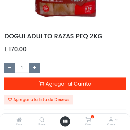
DOGUI ADULTO RAZAS PEQ 2KG
L
170.00
Agregar al Carrito
Agregar a la lista de Deseos
0
Casa
Buscar
Carro
Cuenta
Compartir este Producto: