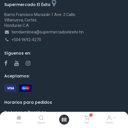
Supermercado El Éxito
Barrio Francisco Morazán 1 Ave. 2 Calle.
Villanueva, Cortes.
Honduras C.A.
tiendaenlinea@supermercadoelexito.hn
+504 9692-4270
Síguenos en:
Aceptamos:
Horarios para pedidos
De Lunes a Domingo
0
De 8:00 am - 3:30 pm
Casa
Buscar
Carro
Cuenta