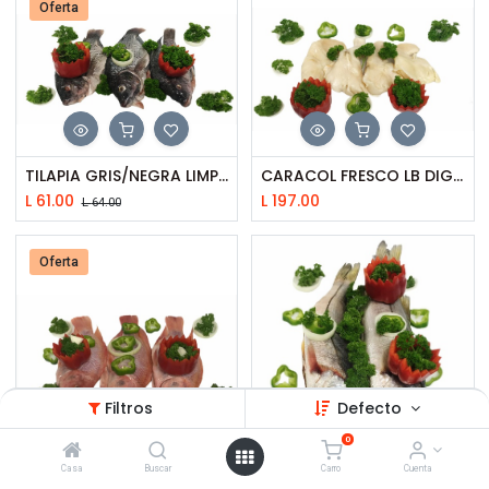
Oferta
TILAPIA GRIS/NEGRA LIMPIA/ESCA
CARACOL FRESCO LB DIGAB
L
61.00
L
197.00
L
64.00
Oferta
Filtros
Defecto
0
Casa
Buscar
Carro
Cuenta