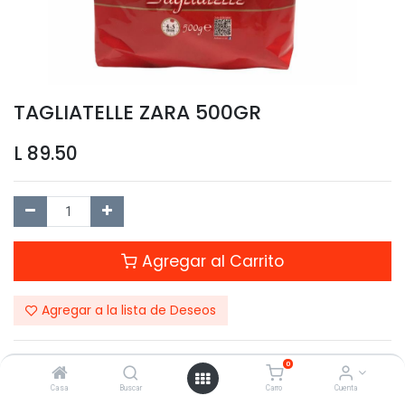
TAGLIATELLE ZARA 500GR
L
89.50
Agregar al Carrito
Agregar a la lista de Deseos
0
Casa
Buscar
Carro
Cuenta
Compartir este Producto: