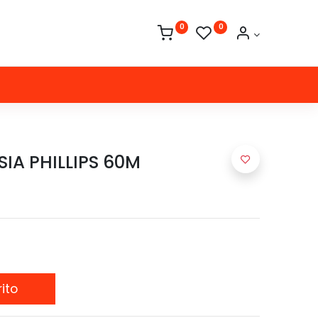
0
0
IA PHILLIPS 60M
ito