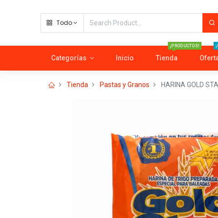
Todo
¡PRODUCTOS!
¡
Categorías
Inicio
Tienda
Ofert
Tienda
Pastas y Granos
HARINA GOLD STA