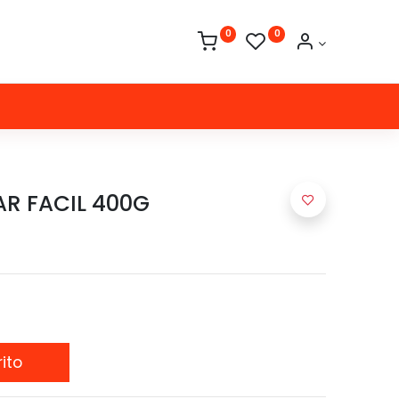
0
0
AR FACIL 400G
ito