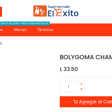
CON LA CALIDAD Y PRECIO QUE NECESITAS!
as
Marcas
Términos
N
BOLYGOMA CHAM
L
33.50
Agregar al Carr