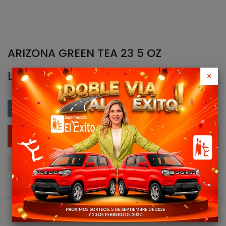
ARIZONA GREEN TEA 23 5 OZ
L
50.50
×
Agregar al Carrito
Agregar a la lista de Deseos
0
Compartir este Producto:
Casa
Buscar
Carro
Cuenta